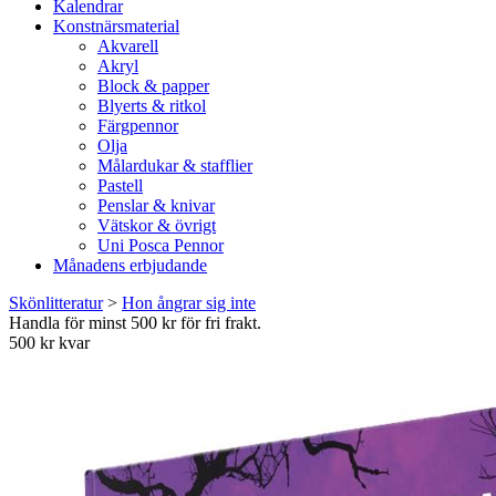
Kalendrar
Konstnärsmaterial
Akvarell
Akryl
Block & papper
Blyerts & ritkol
Färgpennor
Olja
Målardukar & stafflier
Pastell
Penslar & knivar
Vätskor & övrigt
Uni Posca Pennor
Månadens erbjudande
Skönlitteratur
>
Hon ångrar sig inte
Handla för minst 500 kr för fri frakt.
500 kr kvar