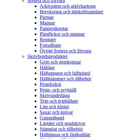
Sortera och förvara
Arkivpärm och arkivkartong
Brevkorgar och tidskriftssamlare
Pärmar
Mappar
Papperskorgar
Plastfickor och mappar
Register
Fotoalbum
Övrigt Sortera och förvara
Skrivbordsprodukter
Gem och gemkoppar
Hålslag
Häftapparat och häftpistol
Häftklammer och tillbehör
Pennfodral
Penn- och prylställ
Skrivunderlägg
Tejp och tejphållare
Lim och klister
Saxar och knivar
Gummiband
Linjaler och gradskivor
Stämplar och tillbehör
Häftmassa och fästkuddar