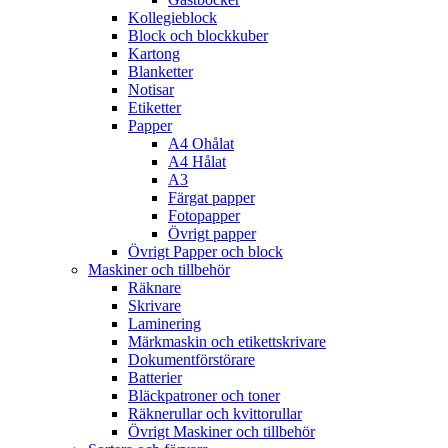
Kollegieblock
Block och blockkuber
Kartong
Blanketter
Notisar
Etiketter
Papper
A4 Ohålat
A4 Hålat
A3
Färgat papper
Fotopapper
Övrigt papper
Övrigt Papper och block
Maskiner och tillbehör
Räknare
Skrivare
Laminering
Märkmaskin och etikettskrivare
Dokumentförstörare
Batterier
Bläckpatroner och toner
Räknerullar och kvittorullar
Övrigt Maskiner och tillbehör