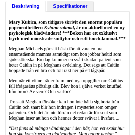
Beskrivning
Specifikationer
Mary Kubica, som tidigare skrivit den enormt populära
popcornthrillern
Kvinna saknad
, är nu aktuell med en ny
psykologisk bladvändare! ***Boken har ett exklusivt
tryck med mönstrade snittytor och soft touch-laminat.***
Meghan Michaels gör sitt bästa för att vara en bra
ensamstående mamma samtidigt som hon jobbar heltid som
sjuksköterska. En dag kommer en svårt skadad patient som
heter Caitlin in på Meghans avdelning. Det sägs att Caitlin
hoppade från en bro och föll rakt ner på ett tågspår.
Men när ett vittne träder fram med nya uppgifter om Caitlins
fall ifrågasätts plötsligt allt. Blev hon i själva verket knuffad
från bron? Av vem? Och varför?
Trots att Meghan försöker kan hon inte hålla sig borta från
Caitlin och snart blir hon indragen i mysteriet som omger
patienten. Och det är inte förrän det redan är för sent som
Meghan inser att hon och hennes dotter svävar i livsfara ...
"Det finns så många vändningar i den här, hon vet exakt hur
hon ska konstruera en bladvändare. Man gapar nästan."