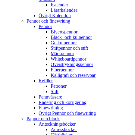
Kalender
Lärarkalender
Övrigt Kalendrar
Pennor och finewriting
Pennor
Blyertspennor
Bläck- och kulpennor
Gelkulpennor
Stiftpennor och stift
Märkpennor
Whiteboardpennor
Överstrykningspennor
Fiberpennor
Kalligrafi och reservoar
Refiller
Patroner
Stift
Pennvässare
Radering och korrigering
Finewritning
Övrigt Pennor och finewriting
Papper och block
Anteckningsböcker
Adressböcker
Gästböcker