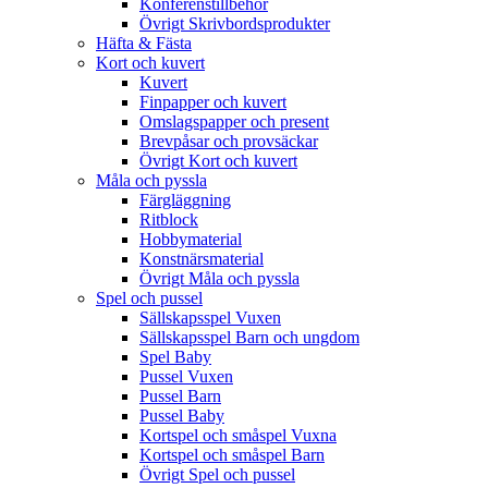
Konferenstillbehör
Övrigt Skrivbordsprodukter
Häfta & Fästa
Kort och kuvert
Kuvert
Finpapper och kuvert
Omslagspapper och present
Brevpåsar och provsäckar
Övrigt Kort och kuvert
Måla och pyssla
Färgläggning
Ritblock
Hobbymaterial
Konstnärsmaterial
Övrigt Måla och pyssla
Spel och pussel
Sällskapsspel Vuxen
Sällskapsspel Barn och ungdom
Spel Baby
Pussel Vuxen
Pussel Barn
Pussel Baby
Kortspel och småspel Vuxna
Kortspel och småspel Barn
Övrigt Spel och pussel