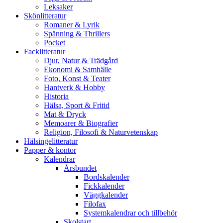
Leksaker
Skönlitteratur
Romaner & Lyrik
Spänning & Thrillers
Pocket
Facklitteratur
Djur, Natur & Trädgård
Ekonomi & Samhälle
Foto, Konst & Teater
Hantverk & Hobby
Historia
Hälsa, Sport & Fritid
Mat & Dryck
Memoarer & Biografier
Religion, Filosofi & Naturvetenskap
Hälsingelitteratur
Papper & kontor
Kalendrar
Årsbundet
Bordskalender
Fickkalender
Väggkalender
Filofax
Systemkalendrar och tillbehör
Skolstart