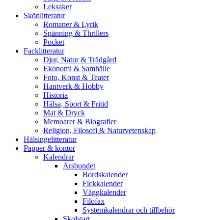
Leksaker
Skönlitteratur
Romaner & Lyrik
Spänning & Thrillers
Pocket
Facklitteratur
Djur, Natur & Trädgård
Ekonomi & Samhälle
Foto, Konst & Teater
Hantverk & Hobby
Historia
Hälsa, Sport & Fritid
Mat & Dryck
Memoarer & Biografier
Religion, Filosofi & Naturvetenskap
Hälsingelitteratur
Papper & kontor
Kalendrar
Årsbundet
Bordskalender
Fickkalender
Väggkalender
Filofax
Systemkalendrar och tillbehör
Skolstart