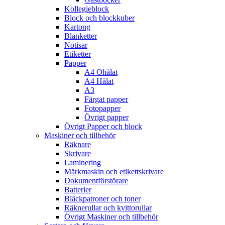
Kollegieblock
Block och blockkuber
Kartong
Blanketter
Notisar
Etiketter
Papper
A4 Ohålat
A4 Hålat
A3
Färgat papper
Fotopapper
Övrigt papper
Övrigt Papper och block
Maskiner och tillbehör
Räknare
Skrivare
Laminering
Märkmaskin och etikettskrivare
Dokumentförstörare
Batterier
Bläckpatroner och toner
Räknerullar och kvittorullar
Övrigt Maskiner och tillbehör