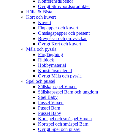
Konferenstillbehör
Övrigt Skrivbordsprodukter
Häfta & Fästa
Kort och kuvert
Kuvert
Finpapper och kuvert
Omslagspapper och present
Brevpåsar och provsäckar
Övrigt Kort och kuvert
Måla och pyssla
Färgläggning
Ritblock
Hobbymaterial
Konstnärsmaterial
Övrigt Måla och pyssla
Spel och pussel
Sällskapsspel Vuxen
Sällskapsspel Barn och ungdom
Spel Baby
Pussel Vuxen
Pussel Barn
Pussel Baby
Kortspel och småspel Vuxna
Kortspel och småspel Barn
Övrigt Spel och pussel