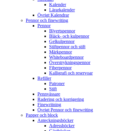
Kalender
Lärarkalender
Övrigt Kalendrar
Pennor och finewriting
Pennor
Blyertspennor
Bläck- och kulpennor
Gelkulpennor
Stiftpennor och stift
Märkpennor
Whiteboardpennor
Överstrykningspennor
Fiberpennor
Kalligrafi och reservoar
Refiller
Patroner
Stift
Pennvässare
Radering och korrigering
Finewritning
Övrigt Pennor och finewriting
Papper och block
Anteckningsböcker
Adressböcker
Gästböcker