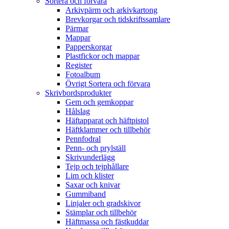
Sortera och förvara
Arkivpärm och arkivkartong
Brevkorgar och tidskriftssamlare
Pärmar
Mappar
Papperskorgar
Plastfickor och mappar
Register
Fotoalbum
Övrigt Sortera och förvara
Skrivbordsprodukter
Gem och gemkoppar
Hålslag
Häftapparat och häftpistol
Häftklammer och tillbehör
Pennfodral
Penn- och prylställ
Skrivunderlägg
Tejp och tejphållare
Lim och klister
Saxar och knivar
Gummiband
Linjaler och gradskivor
Stämplar och tillbehör
Häftmassa och fästkuddar