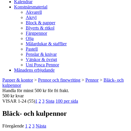
Kalendrar
Konstnärsmaterial
Akvarell
Akryl
Block & papper
Blyerts & ritkol
Färgpennor
Olja
Målardukar & stafflier
Pastell
Penslar & knivar
Vätskor & övrigt
Uni Posca Pennor
Månadens erbjudande
Papper & kontor
>
Pennor och finewriting
>
Pennor
>
Bläck- och
kulpennor
Handla för minst 500 kr för fri frakt.
500 kr kvar
VISAR
1-24
(55)
1
2
3
Sista
100 per sida
Bläck- och kulpennor
Föregående
1
2
3
Nästa