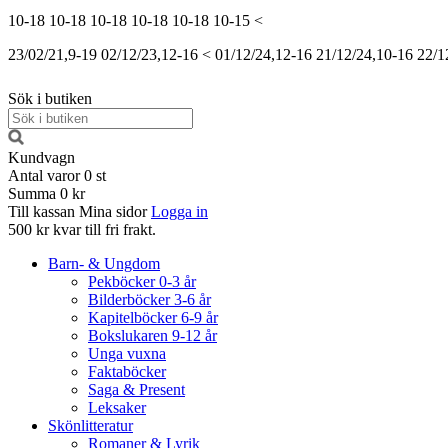
10-18
10-18
10-18
10-18
10-18
10-15
<
23/02/21,9-19
02/12/23,12-16
<
01/12/24,12-16
21/12/24,10-16
22/1
Sök i butiken
Kundvagn
Antal varor
0
st
Summa
0 kr
Till kassan
Mina sidor
Logga in
500 kr kvar till fri frakt.
Barn- & Ungdom
Pekböcker 0-3 år
Bilderböcker 3-6 år
Kapitelböcker 6-9 år
Bokslukaren 9-12 år
Unga vuxna
Faktaböcker
Saga & Present
Leksaker
Skönlitteratur
Romaner & Lyrik