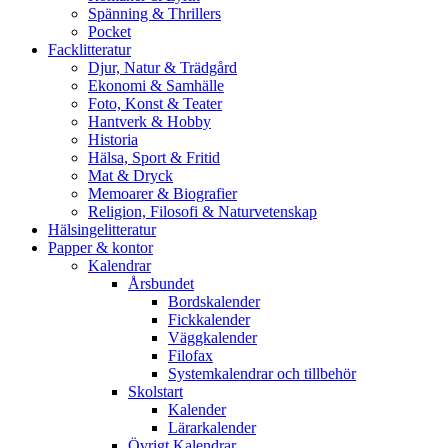
Spänning & Thrillers
Pocket
Facklitteratur
Djur, Natur & Trädgård
Ekonomi & Samhälle
Foto, Konst & Teater
Hantverk & Hobby
Historia
Hälsa, Sport & Fritid
Mat & Dryck
Memoarer & Biografier
Religion, Filosofi & Naturvetenskap
Hälsingelitteratur
Papper & kontor
Kalendrar
Årsbundet
Bordskalender
Fickkalender
Väggkalender
Filofax
Systemkalendrar och tillbehör
Skolstart
Kalender
Lärarkalender
Övrigt Kalendrar