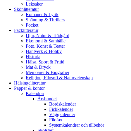
Leksaker
Skönlitteratur
Romaner & Lyrik
Spänning & Thrillers
Pocket
Facklitteratur
Djur, Natur & Trädgård
Ekonomi & Samhälle
Foto, Konst & Teater
Hantverk & Hobby
Historia
Hälsa, Sport & Fritid
Mat & Dryck
Memoarer & Biografier
Religion, Filosofi & Naturvetenskap
Hälsingelitteratur
Papper & kontor
Kalendrar
Årsbundet
Bordskalender
Fickkalender
Väggkalender
Filofax
Systemkalendrar och tillbehör
Skolstart