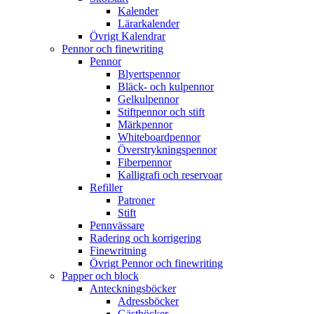
Kalender
Lärarkalender
Övrigt Kalendrar
Pennor och finewriting
Pennor
Blyertspennor
Bläck- och kulpennor
Gelkulpennor
Stiftpennor och stift
Märkpennor
Whiteboardpennor
Överstrykningspennor
Fiberpennor
Kalligrafi och reservoar
Refiller
Patroner
Stift
Pennvässare
Radering och korrigering
Finewritning
Övrigt Pennor och finewriting
Papper och block
Anteckningsböcker
Adressböcker
Gästböcker