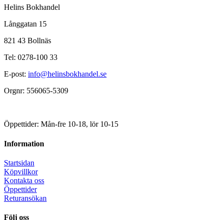
Helins Bokhandel
Långgatan 15
821 43 Bollnäs
Tel: 0278-100 33
E-post:
info@helinsbokhandel.se
Orgnr: 556065-5309
Öppettider: Mån-fre 10-18, lör 10-15
Information
Startsidan
Köpvillkor
Kontakta oss
Öppettider
Returansökan
Följ oss