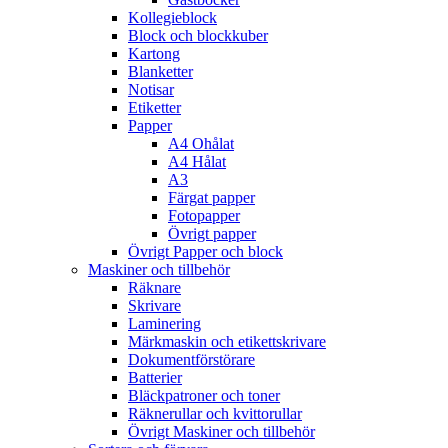
Kollegieblock
Block och blockkuber
Kartong
Blanketter
Notisar
Etiketter
Papper
A4 Ohålat
A4 Hålat
A3
Färgat papper
Fotopapper
Övrigt papper
Övrigt Papper och block
Maskiner och tillbehör
Räknare
Skrivare
Laminering
Märkmaskin och etikettskrivare
Dokumentförstörare
Batterier
Bläckpatroner och toner
Räknerullar och kvittorullar
Övrigt Maskiner och tillbehör