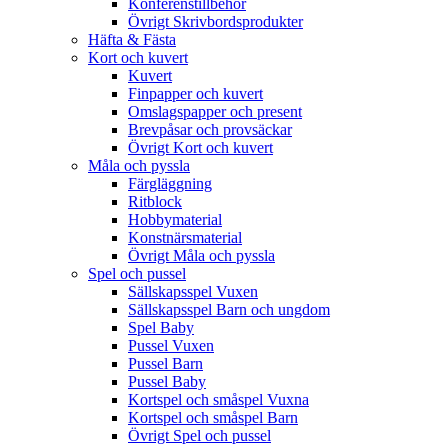
Konferenstillbehör
Övrigt Skrivbordsprodukter
Häfta & Fästa
Kort och kuvert
Kuvert
Finpapper och kuvert
Omslagspapper och present
Brevpåsar och provsäckar
Övrigt Kort och kuvert
Måla och pyssla
Färgläggning
Ritblock
Hobbymaterial
Konstnärsmaterial
Övrigt Måla och pyssla
Spel och pussel
Sällskapsspel Vuxen
Sällskapsspel Barn och ungdom
Spel Baby
Pussel Vuxen
Pussel Barn
Pussel Baby
Kortspel och småspel Vuxna
Kortspel och småspel Barn
Övrigt Spel och pussel