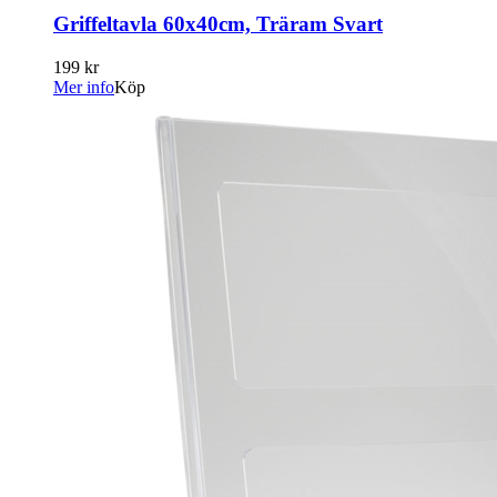
Griffeltavla 60x40cm, Träram Svart
199 kr
Mer info
Köp