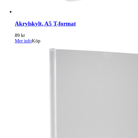
Akrylskylt, A5 T-format
89 kr
Mer info
Köp