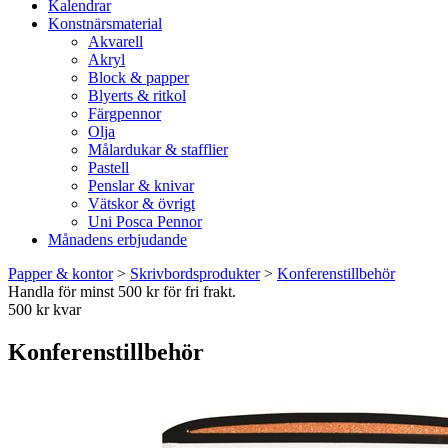
Kalendrar
Konstnärsmaterial
Akvarell
Akryl
Block & papper
Blyerts & ritkol
Färgpennor
Olja
Målardukar & stafflier
Pastell
Penslar & knivar
Vätskor & övrigt
Uni Posca Pennor
Månadens erbjudande
Papper & kontor
>
Skrivbordsprodukter
>
Konferenstillbehör
Handla för minst 500 kr för fri frakt.
500 kr kvar
Konferenstillbehör