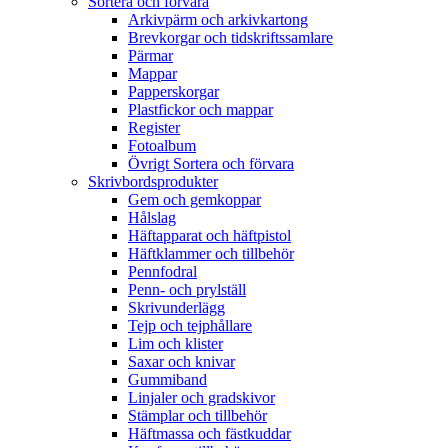
Sortera och förvara
Arkivpärm och arkivkartong
Brevkorgar och tidskriftssamlare
Pärmar
Mappar
Papperskorgar
Plastfickor och mappar
Register
Fotoalbum
Övrigt Sortera och förvara
Skrivbordsprodukter
Gem och gemkoppar
Hålslag
Häftapparat och häftpistol
Häftklammer och tillbehör
Pennfodral
Penn- och prylställ
Skrivunderlägg
Tejp och tejphållare
Lim och klister
Saxar och knivar
Gummiband
Linjaler och gradskivor
Stämplar och tillbehör
Häftmassa och fästkuddar