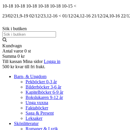
10-18
10-18
10-18
10-18
10-18
10-15
<
23/02/21,9-19
02/12/23,12-16
<
01/12/24,12-16
21/12/24,10-16
22/1
Sök i butiken
Kundvagn
Antal varor
0
st
Summa
0 kr
Till kassan
Mina sidor
Logga in
500 kr kvar till fri frakt.
Barn- & Ungdom
Pekböcker 0-3 år
Bilderböcker 3-6 år
Kapitelböcker 6-9 år
Bokslukaren 9-12 år
Unga vuxna
Faktaböcker
Saga & Present
Leksaker
Skönlitteratur
Romaner & Lyrik