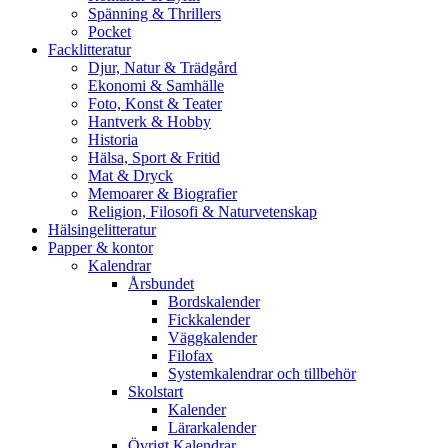
Spänning & Thrillers
Pocket
Facklitteratur
Djur, Natur & Trädgård
Ekonomi & Samhälle
Foto, Konst & Teater
Hantverk & Hobby
Historia
Hälsa, Sport & Fritid
Mat & Dryck
Memoarer & Biografier
Religion, Filosofi & Naturvetenskap
Hälsingelitteratur
Papper & kontor
Kalendrar
Årsbundet
Bordskalender
Fickkalender
Väggkalender
Filofax
Systemkalendrar och tillbehör
Skolstart
Kalender
Lärarkalender
Övrigt Kalendrar