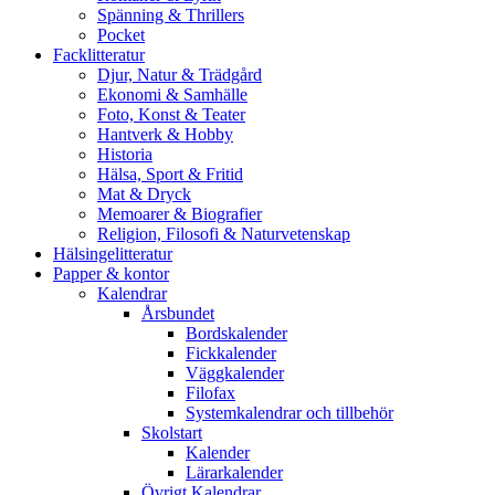
Spänning & Thrillers
Pocket
Facklitteratur
Djur, Natur & Trädgård
Ekonomi & Samhälle
Foto, Konst & Teater
Hantverk & Hobby
Historia
Hälsa, Sport & Fritid
Mat & Dryck
Memoarer & Biografier
Religion, Filosofi & Naturvetenskap
Hälsingelitteratur
Papper & kontor
Kalendrar
Årsbundet
Bordskalender
Fickkalender
Väggkalender
Filofax
Systemkalendrar och tillbehör
Skolstart
Kalender
Lärarkalender
Övrigt Kalendrar