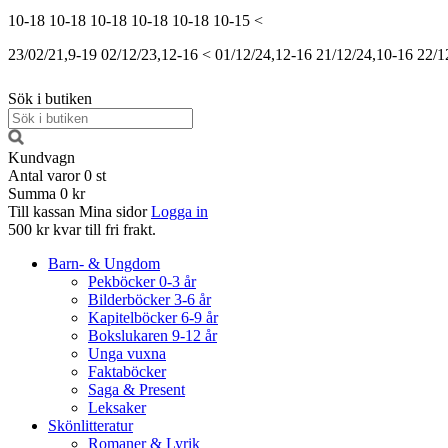
10-18
10-18
10-18
10-18
10-18
10-15
<
23/02/21,9-19
02/12/23,12-16
<
01/12/24,12-16
21/12/24,10-16
22/1
Sök i butiken
Kundvagn
Antal varor
0
st
Summa
0 kr
Till kassan
Mina sidor
Logga in
500 kr kvar till fri frakt.
Barn- & Ungdom
Pekböcker 0-3 år
Bilderböcker 3-6 år
Kapitelböcker 6-9 år
Bokslukaren 9-12 år
Unga vuxna
Faktaböcker
Saga & Present
Leksaker
Skönlitteratur
Romaner & Lyrik