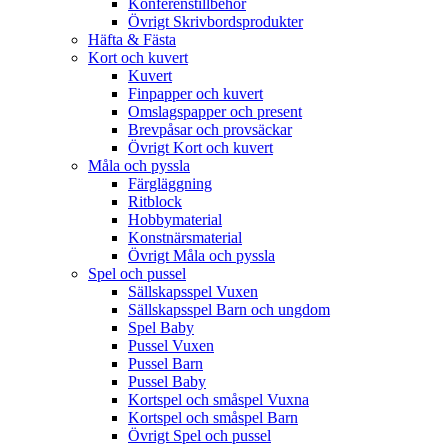
Konferenstillbehör
Övrigt Skrivbordsprodukter
Häfta & Fästa
Kort och kuvert
Kuvert
Finpapper och kuvert
Omslagspapper och present
Brevpåsar och provsäckar
Övrigt Kort och kuvert
Måla och pyssla
Färgläggning
Ritblock
Hobbymaterial
Konstnärsmaterial
Övrigt Måla och pyssla
Spel och pussel
Sällskapsspel Vuxen
Sällskapsspel Barn och ungdom
Spel Baby
Pussel Vuxen
Pussel Barn
Pussel Baby
Kortspel och småspel Vuxna
Kortspel och småspel Barn
Övrigt Spel och pussel