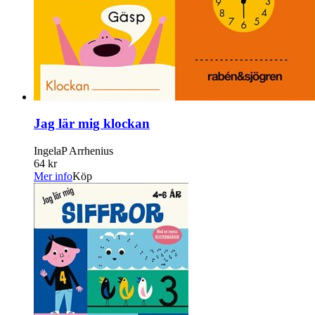
Jag lär mig klockan
IngelaP Arrhenius
64 kr
Mer info
Köp