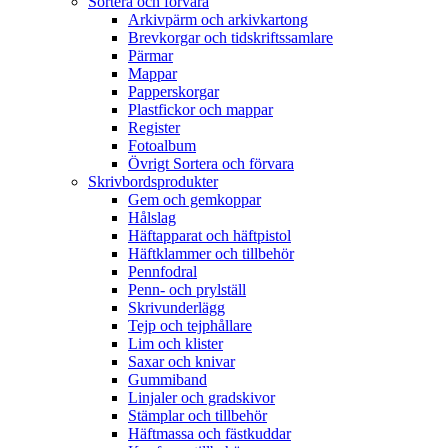
Sortera och förvara
Arkivpärm och arkivkartong
Brevkorgar och tidskriftssamlare
Pärmar
Mappar
Papperskorgar
Plastfickor och mappar
Register
Fotoalbum
Övrigt Sortera och förvara
Skrivbordsprodukter
Gem och gemkoppar
Hålslag
Häftapparat och häftpistol
Häftklammer och tillbehör
Pennfodral
Penn- och prylställ
Skrivunderlägg
Tejp och tejphållare
Lim och klister
Saxar och knivar
Gummiband
Linjaler och gradskivor
Stämplar och tillbehör
Häftmassa och fästkuddar