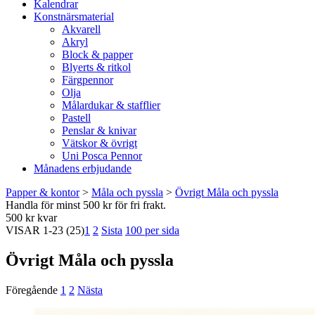
Kalendrar
Konstnärsmaterial
Akvarell
Akryl
Block & papper
Blyerts & ritkol
Färgpennor
Olja
Målardukar & stafflier
Pastell
Penslar & knivar
Vätskor & övrigt
Uni Posca Pennor
Månadens erbjudande
Papper & kontor
>
Måla och pyssla
>
Övrigt Måla och pyssla
Handla för minst 500 kr för fri frakt.
500 kr kvar
VISAR
1-23
(25)
1
2
Sista
100 per sida
Övrigt Måla och pyssla
Föregående
1
2
Nästa