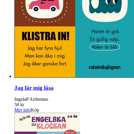
Jag lär mig läsa
IngelaP Arrhenius
58 kr
Mer info
Köp