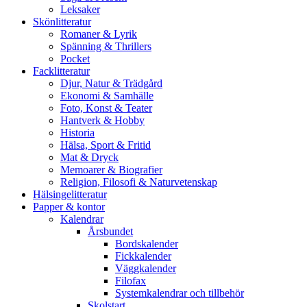
Leksaker
Skönlitteratur
Romaner & Lyrik
Spänning & Thrillers
Pocket
Facklitteratur
Djur, Natur & Trädgård
Ekonomi & Samhälle
Foto, Konst & Teater
Hantverk & Hobby
Historia
Hälsa, Sport & Fritid
Mat & Dryck
Memoarer & Biografier
Religion, Filosofi & Naturvetenskap
Hälsingelitteratur
Papper & kontor
Kalendrar
Årsbundet
Bordskalender
Fickkalender
Väggkalender
Filofax
Systemkalendrar och tillbehör
Skolstart