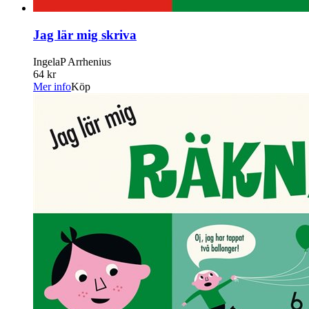
Jag lär mig skriva
IngelaP Arrhenius
64 kr
Mer info
Köp