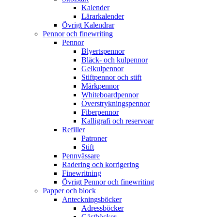
Kalender
Lärarkalender
Övrigt Kalendrar
Pennor och finewriting
Pennor
Blyertspennor
Bläck- och kulpennor
Gelkulpennor
Stiftpennor och stift
Märkpennor
Whiteboardpennor
Överstrykningspennor
Fiberpennor
Kalligrafi och reservoar
Refiller
Patroner
Stift
Pennvässare
Radering och korrigering
Finewritning
Övrigt Pennor och finewriting
Papper och block
Anteckningsböcker
Adressböcker
Gästböcker