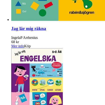
Jag lär mig räkna
IngelaP Arrhenius
68 kr
Mer info
Köp