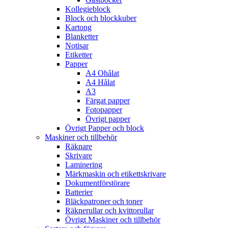
Kollegieblock
Block och blockkuber
Kartong
Blanketter
Notisar
Etiketter
Papper
A4 Ohålat
A4 Hålat
A3
Färgat papper
Fotopapper
Övrigt papper
Övrigt Papper och block
Maskiner och tillbehör
Räknare
Skrivare
Laminering
Märkmaskin och etikettskrivare
Dokumentförstörare
Batterier
Bläckpatroner och toner
Räknerullar och kvittorullar
Övrigt Maskiner och tillbehör