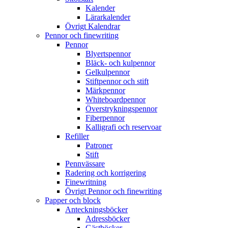
Kalender
Lärarkalender
Övrigt Kalendrar
Pennor och finewriting
Pennor
Blyertspennor
Bläck- och kulpennor
Gelkulpennor
Stiftpennor och stift
Märkpennor
Whiteboardpennor
Överstrykningspennor
Fiberpennor
Kalligrafi och reservoar
Refiller
Patroner
Stift
Pennvässare
Radering och korrigering
Finewritning
Övrigt Pennor och finewriting
Papper och block
Anteckningsböcker
Adressböcker
Gästböcker