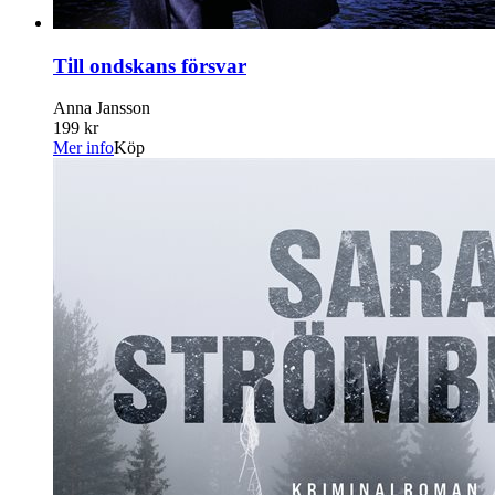
Till ondskans försvar
Anna Jansson
199 kr
Mer info
Köp