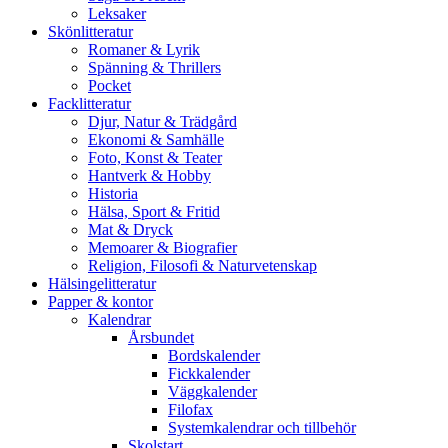
Leksaker
Skönlitteratur
Romaner & Lyrik
Spänning & Thrillers
Pocket
Facklitteratur
Djur, Natur & Trädgård
Ekonomi & Samhälle
Foto, Konst & Teater
Hantverk & Hobby
Historia
Hälsa, Sport & Fritid
Mat & Dryck
Memoarer & Biografier
Religion, Filosofi & Naturvetenskap
Hälsingelitteratur
Papper & kontor
Kalendrar
Årsbundet
Bordskalender
Fickkalender
Väggkalender
Filofax
Systemkalendrar och tillbehör
Skolstart