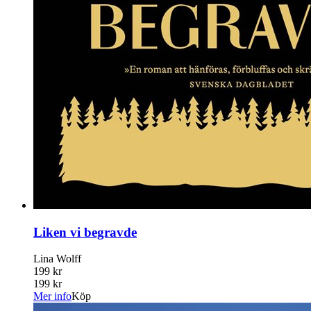
Liken vi begravde
Lina Wolff
199 kr
199 kr
Mer info
Köp