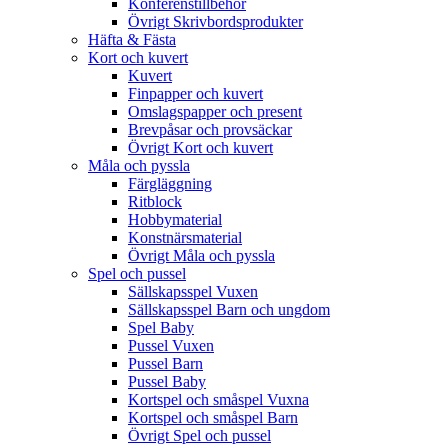
Konferenstillbehör
Övrigt Skrivbordsprodukter
Häfta & Fästa
Kort och kuvert
Kuvert
Finpapper och kuvert
Omslagspapper och present
Brevpåsar och provsäckar
Övrigt Kort och kuvert
Måla och pyssla
Färgläggning
Ritblock
Hobbymaterial
Konstnärsmaterial
Övrigt Måla och pyssla
Spel och pussel
Sällskapsspel Vuxen
Sällskapsspel Barn och ungdom
Spel Baby
Pussel Vuxen
Pussel Barn
Pussel Baby
Kortspel och småspel Vuxna
Kortspel och småspel Barn
Övrigt Spel och pussel