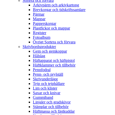
Sortera och förvara
Arkivpärm och arkivkartong
Brevkorgar och tidskriftssamlare
Pärmar
Mappar
Papperskorgar
Plastfickor och mappar
Register
Fotoalbum
Övrigt Sortera och förvara
Skrivbordsprodukter
Gem och gemkoppar
Hålslag
Häftapparat och häftpistol
Häftklammer och tillbehör
Pennfodral
Penn- och prylställ
Skrivunderlägg
Tejp och tejphållare
Lim och klister
Saxar och knivar
Gummiband
Linjaler och gradskivor
Stämplar och tillbehör
Häftmassa och fästkuddar