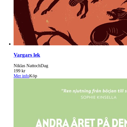
Vargars lek
Niklas NattochDag
199 kr
Mer info
Köp