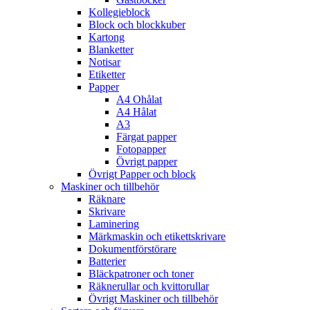
Kollegieblock
Block och blockkuber
Kartong
Blanketter
Notisar
Etiketter
Papper
A4 Ohålat
A4 Hålat
A3
Färgat papper
Fotopapper
Övrigt papper
Övrigt Papper och block
Maskiner och tillbehör
Räknare
Skrivare
Laminering
Märkmaskin och etikettskrivare
Dokumentförstörare
Batterier
Bläckpatroner och toner
Räknerullar och kvittorullar
Övrigt Maskiner och tillbehör