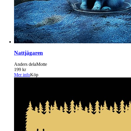
Nattjägaren
Anders delaMotte
199 kr
Mer info
Köp