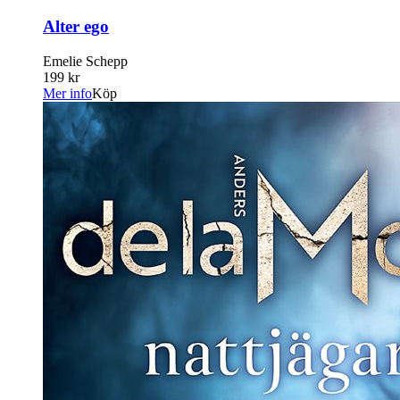
Alter ego
Emelie Schepp
199 kr
Mer info
Köp