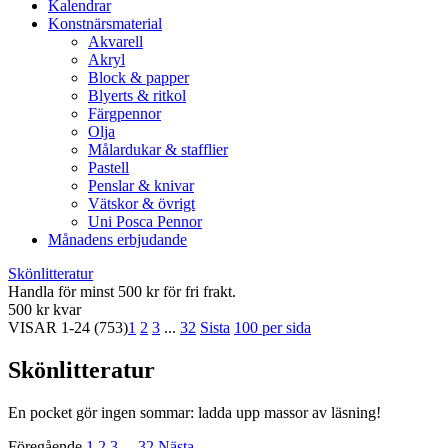
Kalendrar
Konstnärsmaterial
Akvarell
Akryl
Block & papper
Blyerts & ritkol
Färgpennor
Olja
Målardukar & stafflier
Pastell
Penslar & knivar
Vätskor & övrigt
Uni Posca Pennor
Månadens erbjudande
Skönlitteratur
Handla för minst 500 kr för fri frakt.
500 kr kvar
VISAR
1-24
(753)
1
2
3
...
32
Sista
100 per sida
Skönlitteratur
En pocket gör ingen sommar: ladda upp massor av läsning!
Föregående
1
2
3
...
32
Nästa