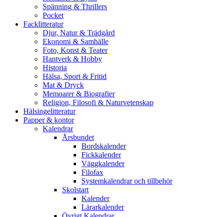
Spänning & Thrillers
Pocket
Facklitteratur
Djur, Natur & Trädgård
Ekonomi & Samhälle
Foto, Konst & Teater
Hantverk & Hobby
Historia
Hälsa, Sport & Fritid
Mat & Dryck
Memoarer & Biografier
Religion, Filosofi & Naturvetenskap
Hälsingelitteratur
Papper & kontor
Kalendrar
Årsbundet
Bordskalender
Fickkalender
Väggkalender
Filofax
Systemkalendrar och tillbehör
Skolstart
Kalender
Lärarkalender
Övrigt Kalendrar