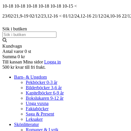
10-18
10-18
10-18
10-18
10-18
10-15
<
23/02/21,9-19
02/12/23,12-16
<
01/12/24,12-16
21/12/24,10-16
22/1
Sök i butiken
Kundvagn
Antal varor
0
st
Summa
0 kr
Till kassan
Mina sidor
Logga in
500 kr kvar till fri frakt.
Barn- & Ungdom
Pekböcker 0-3 år
Bilderböcker 3-6 år
Kapitelböcker 6-9 år
Bokslukaren 9-12 år
Unga vuxna
Faktaböcker
Saga & Present
Leksaker
Skönlitteratur
Romaner & Lyrik