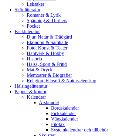
Leksaker
Skönlitteratur
Romaner & Lyrik
Spänning & Thrillers
Pocket
Facklitteratur
Djur, Natur & Trädgård
Ekonomi & Samhälle
Foto, Konst & Teater
Hantverk & Hobby
Historia
Hälsa, Sport & Fritid
Mat & Dryck
Memoarer & Biografier
Religion, Filosofi & Naturvetenskap
Hälsingelitteratur
Papper & kontor
Kalendrar
Årsbundet
Bordskalender
Fickkalender
Väggkalender
Filofax
Systemkalendrar och tillbehör
Skolstart