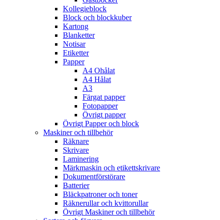
Kollegieblock
Block och blockkuber
Kartong
Blanketter
Notisar
Etiketter
Papper
A4 Ohålat
A4 Hålat
A3
Färgat papper
Fotopapper
Övrigt papper
Övrigt Papper och block
Maskiner och tillbehör
Räknare
Skrivare
Laminering
Märkmaskin och etikettskrivare
Dokumentförstörare
Batterier
Bläckpatroner och toner
Räknerullar och kvittorullar
Övrigt Maskiner och tillbehör