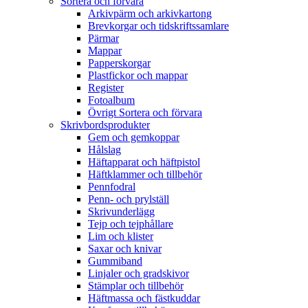
Sortera och förvara
Arkivpärm och arkivkartong
Brevkorgar och tidskriftssamlare
Pärmar
Mappar
Papperskorgar
Plastfickor och mappar
Register
Fotoalbum
Övrigt Sortera och förvara
Skrivbordsprodukter
Gem och gemkoppar
Hålslag
Häftapparat och häftpistol
Häftklammer och tillbehör
Pennfodral
Penn- och prylställ
Skrivunderlägg
Tejp och tejphållare
Lim och klister
Saxar och knivar
Gummiband
Linjaler och gradskivor
Stämplar och tillbehör
Häftmassa och fästkuddar