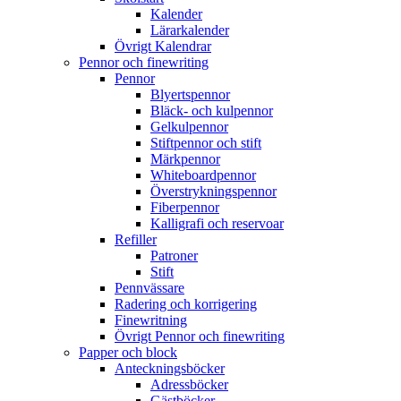
Kalender
Lärarkalender
Övrigt Kalendrar
Pennor och finewriting
Pennor
Blyertspennor
Bläck- och kulpennor
Gelkulpennor
Stiftpennor och stift
Märkpennor
Whiteboardpennor
Överstrykningspennor
Fiberpennor
Kalligrafi och reservoar
Refiller
Patroner
Stift
Pennvässare
Radering och korrigering
Finewritning
Övrigt Pennor och finewriting
Papper och block
Anteckningsböcker
Adressböcker
Gästböcker