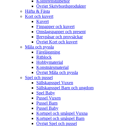
Konferenstillbehör
Övrigt Skrivbordsprodukter
Häfta & Fästa
Kort och kuvert
Kuvert
Finpapper och kuvert
Omslagspapper och present
Brevpåsar och provsäckar
Övrigt Kort och kuvert
Måla och pyssla
Färgläggning
Ritblock
Hobbymaterial
Konstnärsmaterial
Övrigt Måla och pyssla
Spel och pussel
Sällskapsspel Vuxen
Sällskapsspel Barn och ungdom
Spel Baby
Pussel Vuxen
Pussel Barn
Pussel Baby
Kortspel och småspel Vuxna
Kortspel och småspel Barn
Övrigt Spel och pussel