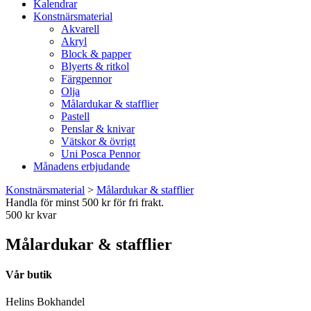
Kalendrar
Konstnärsmaterial
Akvarell
Akryl
Block & papper
Blyerts & ritkol
Färgpennor
Olja
Målardukar & stafflier
Pastell
Penslar & knivar
Vätskor & övrigt
Uni Posca Pennor
Månadens erbjudande
Konstnärsmaterial
>
Målardukar & stafflier
Handla för minst 500 kr för fri frakt.
500 kr kvar
Målardukar & stafflier
Vår butik
Helins Bokhandel