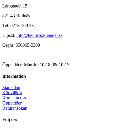
Långgatan 15
821 43 Bollnäs
Tel: 0278-100 33
E-post:
info@helinsbokhandel.se
Orgnr: 556065-5309
Öppettider: Mån-fre 10-18, lör 10-15
Information
Startsidan
Köpvillkor
Kontakta oss
Öppettider
Returansökan
Följ oss