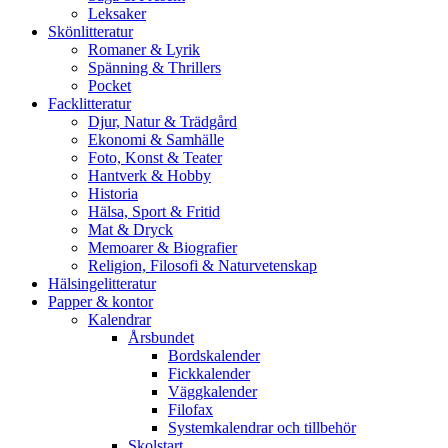
Leksaker
Skönlitteratur
Romaner & Lyrik
Spänning & Thrillers
Pocket
Facklitteratur
Djur, Natur & Trädgård
Ekonomi & Samhälle
Foto, Konst & Teater
Hantverk & Hobby
Historia
Hälsa, Sport & Fritid
Mat & Dryck
Memoarer & Biografier
Religion, Filosofi & Naturvetenskap
Hälsingelitteratur
Papper & kontor
Kalendrar
Årsbundet
Bordskalender
Fickkalender
Väggkalender
Filofax
Systemkalendrar och tillbehör
Skolstart