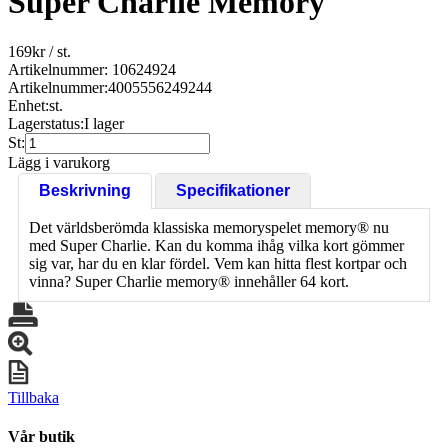
Super Charlie Memory
169
kr
/ st.
Artikelnummer: 10624924
Artikelnummer:
4005556249244
Enhet:
st.
Lagerstatus:
I lager
St:
Lägg i varukorg
Beskrivning
Specifikationer
Det världsberömda klassiska memoryspelet memory® nu
med Super Charlie. Kan du komma ihåg vilka kort gömmer
sig var, har du en klar fördel. Vem kan hitta flest kortpar och
vinna? Super Charlie memory® innehåller 64 kort.
Tillbaka
Vår butik