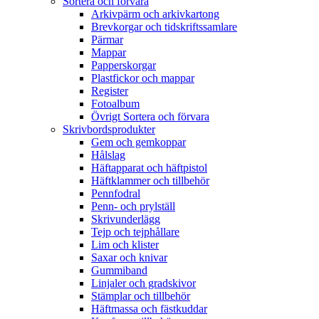
Sortera och förvara
Arkivpärm och arkivkartong
Brevkorgar och tidskriftssamlare
Pärmar
Mappar
Papperskorgar
Plastfickor och mappar
Register
Fotoalbum
Övrigt Sortera och förvara
Skrivbordsprodukter
Gem och gemkoppar
Hålslag
Häftapparat och häftpistol
Häftklammer och tillbehör
Pennfodral
Penn- och prylställ
Skrivunderlägg
Tejp och tejphållare
Lim och klister
Saxar och knivar
Gummiband
Linjaler och gradskivor
Stämplar och tillbehör
Häftmassa och fästkuddar