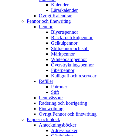
Kalender
Lärarkalender
Övrigt Kalendrar
Pennor och finewriting
Pennor
Blyertspennor
Bläck- och kulpennor
Gelkulpennor
Stiftpennor och stift
Märkpennor
Whiteboardpennor
Överstrykningspennor
Fiberpennor
Kalligrafi och reservoar
Refiller
Patroner
Stift
Pennvässare
Radering och korrigering
Finewritning
Övrigt Pennor och finewriting
Papper och block
Anteckningsböcker
Adressböcker
Gästböcker