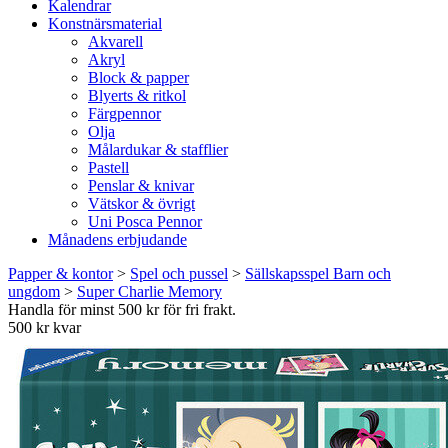
Kalendrar
Konstnärsmaterial
Akvarell
Akryl
Block & papper
Blyerts & ritkol
Färgpennor
Olja
Målardukar & stafflier
Pastell
Penslar & knivar
Vätskor & övrigt
Uni Posca Pennor
Månadens erbjudande
Papper & kontor
>
Spel och pussel
>
Sällskapsspel Barn och
ungdom
>
Super Charlie Memory
Handla för minst 500 kr för fri frakt.
500 kr kvar