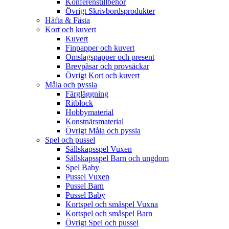
Konferenstillbehör
Övrigt Skrivbordsprodukter
Häfta & Fästa
Kort och kuvert
Kuvert
Finpapper och kuvert
Omslagspapper och present
Brevpåsar och provsäckar
Övrigt Kort och kuvert
Måla och pyssla
Färgläggning
Ritblock
Hobbymaterial
Konstnärsmaterial
Övrigt Måla och pyssla
Spel och pussel
Sällskapsspel Vuxen
Sällskapsspel Barn och ungdom
Spel Baby
Pussel Vuxen
Pussel Barn
Pussel Baby
Kortspel och småspel Vuxna
Kortspel och småspel Barn
Övrigt Spel och pussel