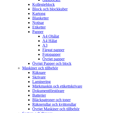
Kollegieblock
Block och blockkuber
Kartong
Blanketter
Notisar
Etiketter
Papper
A4 Ohålat
A4 Hålat
A3
Färgat papper
Fotopapper
Övrigt papper
Övrigt Papper och block
Maskiner och tillbehör
Räknare
Skrivare
Laminering
Märkmaskin och etikettskrivare
Dokumentförstörare
Batterier
Bläckpatroner och toner
Räknerullar och kvittorullar
Övrigt Maskiner och tillbehör