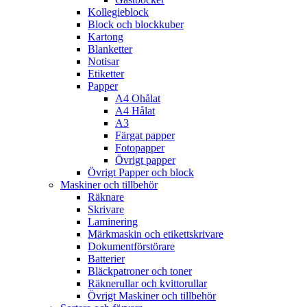
Kollegieblock
Block och blockkuber
Kartong
Blanketter
Notisar
Etiketter
Papper
A4 Ohålat
A4 Hålat
A3
Färgat papper
Fotopapper
Övrigt papper
Övrigt Papper och block
Maskiner och tillbehör
Räknare
Skrivare
Laminering
Märkmaskin och etikettskrivare
Dokumentförstörare
Batterier
Bläckpatroner och toner
Räknerullar och kvittorullar
Övrigt Maskiner och tillbehör