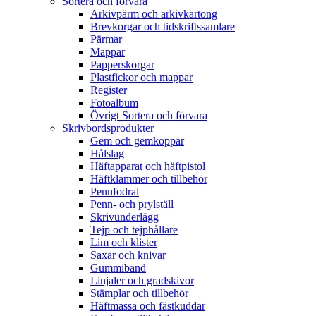
Sortera och förvara
Arkivpärm och arkivkartong
Brevkorgar och tidskriftssamlare
Pärmar
Mappar
Papperskorgar
Plastfickor och mappar
Register
Fotoalbum
Övrigt Sortera och förvara
Skrivbordsprodukter
Gem och gemkoppar
Hålslag
Häftapparat och häftpistol
Häftklammer och tillbehör
Pennfodral
Penn- och prylställ
Skrivunderlägg
Tejp och tejphållare
Lim och klister
Saxar och knivar
Gummiband
Linjaler och gradskivor
Stämplar och tillbehör
Häftmassa och fästkuddar