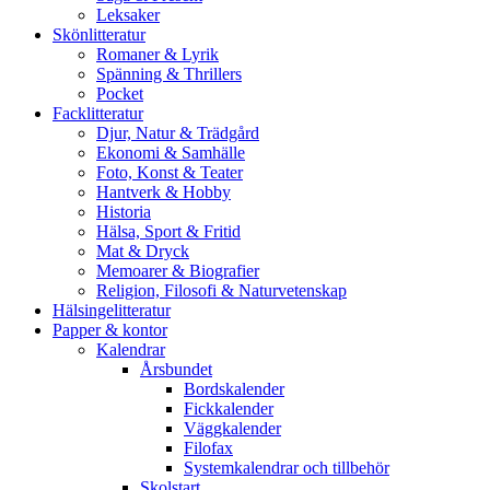
Leksaker
Skönlitteratur
Romaner & Lyrik
Spänning & Thrillers
Pocket
Facklitteratur
Djur, Natur & Trädgård
Ekonomi & Samhälle
Foto, Konst & Teater
Hantverk & Hobby
Historia
Hälsa, Sport & Fritid
Mat & Dryck
Memoarer & Biografier
Religion, Filosofi & Naturvetenskap
Hälsingelitteratur
Papper & kontor
Kalendrar
Årsbundet
Bordskalender
Fickkalender
Väggkalender
Filofax
Systemkalendrar och tillbehör
Skolstart