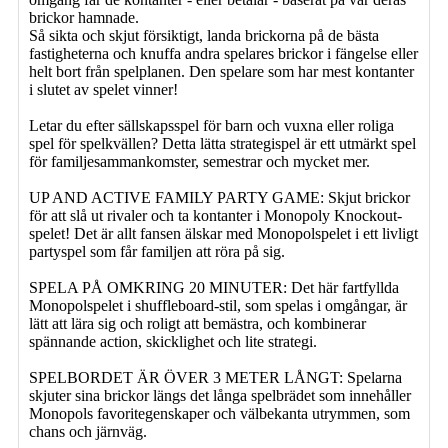
brickor hamnade.
Så sikta och skjut försiktigt, landa brickorna på de bästa
fastigheterna och knuffa andra spelares brickor i fängelse eller
helt bort från spelplanen. Den spelare som har mest kontanter
i slutet av spelet vinner!
Letar du efter sällskapsspel för barn och vuxna eller roliga
spel för spelkvällen? Detta lätta strategispel är ett utmärkt spel
för familjesammankomster, semestrar och mycket mer.
UP AND ACTIVE FAMILY PARTY GAME: Skjut brickor
för att slå ut rivaler och ta kontanter i Monopoly Knockout-
spelet! Det är allt fansen älskar med Monopolspelet i ett livligt
partyspel som får familjen att röra på sig.
SPELA PÅ OMKRING 20 MINUTER: Det här fartfyllda
Monopolspelet i shuffleboard-stil, som spelas i omgångar, är
lätt att lära sig och roligt att bemästra, och kombinerar
spännande action, skicklighet och lite strategi.
SPELBORDET ÄR ÖVER 3 METER LÅNGT: Spelarna
skjuter sina brickor längs det långa spelbrädet som innehåller
Monopols favoritegenskaper och välbekanta utrymmen, som
chans och järnväg.