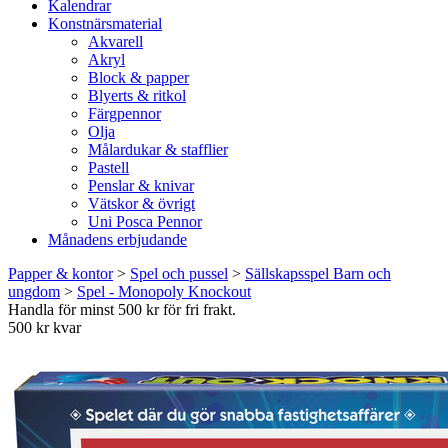
Kalendrar
Konstnärsmaterial
Akvarell
Akryl
Block & papper
Blyerts & ritkol
Färgpennor
Olja
Målardukar & stafflier
Pastell
Penslar & knivar
Vätskor & övrigt
Uni Posca Pennor
Månadens erbjudande
Papper & kontor
>
Spel och pussel
>
Sällskapsspel Barn och
ungdom
>
Spel - Monopoly Knockout
Handla för minst 500 kr för fri frakt.
500 kr kvar