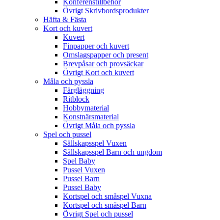
Konferenstillbehör
Övrigt Skrivbordsprodukter
Häfta & Fästa
Kort och kuvert
Kuvert
Finpapper och kuvert
Omslagspapper och present
Brevpåsar och provsäckar
Övrigt Kort och kuvert
Måla och pyssla
Färgläggning
Ritblock
Hobbymaterial
Konstnärsmaterial
Övrigt Måla och pyssla
Spel och pussel
Sällskapsspel Vuxen
Sällskapsspel Barn och ungdom
Spel Baby
Pussel Vuxen
Pussel Barn
Pussel Baby
Kortspel och småspel Vuxna
Kortspel och småspel Barn
Övrigt Spel och pussel