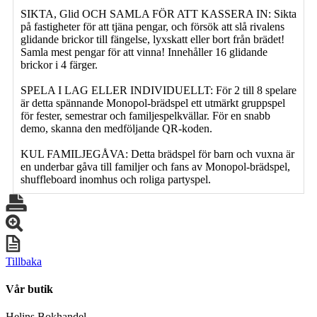
SIKTA, Glid OCH SAMLA FÖR ATT KASSERA IN: Sikta
på fastigheter för att tjäna pengar, och försök att slå rivalens
glidande brickor till fängelse, lyxskatt eller bort från brädet!
Samla mest pengar för att vinna! Innehåller 16 glidande
brickor i 4 färger.
SPELA I LAG ELLER INDIVIDUELLT: För 2 till 8 spelare
är detta spännande Monopol-brädspel ett utmärkt gruppspel
för fester, semestrar och familjespelkvällar. För en snabb
demo, skanna den medföljande QR-koden.
KUL FAMILJEGÅVA: Detta brädspel för barn och vuxna är
en underbar gåva till familjer och fans av Monopol-brädspel,
shuffleboard inomhus och roliga partyspel.
Tillbaka
Vår butik
Helins Bokhandel