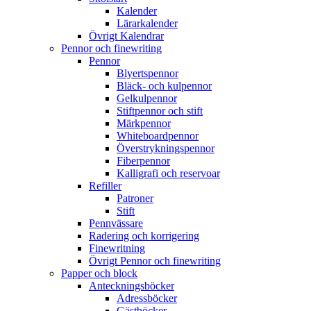
Kalender
Lärarkalender
Övrigt Kalendrar
Pennor och finewriting
Pennor
Blyertspennor
Bläck- och kulpennor
Gelkulpennor
Stiftpennor och stift
Märkpennor
Whiteboardpennor
Överstrykningspennor
Fiberpennor
Kalligrafi och reservoar
Refiller
Patroner
Stift
Pennvässare
Radering och korrigering
Finewritning
Övrigt Pennor och finewriting
Papper och block
Anteckningsböcker
Adressböcker
Gästböcker