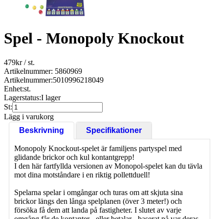
Spel - Monopoly Knockout
479
kr
/ st.
Artikelnummer: 5860969
Artikelnummer:
5010996218049
Enhet:
st.
Lagerstatus:
I lager
St:
Lägg i varukorg
Beskrivning
Specifikationer
Monopoly Knockout-spelet är familjens partyspel med
glidande brickor och kul kontantgrepp!
I den här fartfyllda versionen av Monopol-spelet kan du tävla
mot dina motståndare i en riktig pollettduell!
Spelarna spelar i omgångar och turas om att skjuta sina
brickor längs den långa spelplanen (över 3 meter!) och
försöka få dem att landa på fastigheter. I slutet av varje
omgång får de kontanter - eller betalar - baserat på var deras