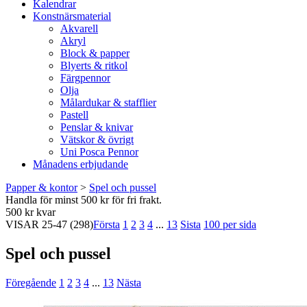
Kalendrar
Konstnärsmaterial
Akvarell
Akryl
Block & papper
Blyerts & ritkol
Färgpennor
Olja
Målardukar & stafflier
Pastell
Penslar & knivar
Vätskor & övrigt
Uni Posca Pennor
Månadens erbjudande
Papper & kontor
>
Spel och pussel
Handla för minst 500 kr för fri frakt.
500 kr kvar
VISAR
25-47
(298)
Första
1
2
3
4
...
13
Sista
100 per sida
Spel och pussel
Föregående
1
2
3
4
...
13
Nästa