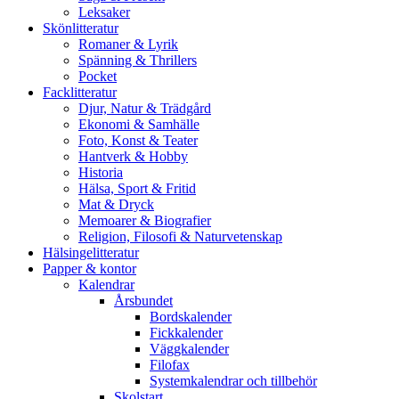
Leksaker
Skönlitteratur
Romaner & Lyrik
Spänning & Thrillers
Pocket
Facklitteratur
Djur, Natur & Trädgård
Ekonomi & Samhälle
Foto, Konst & Teater
Hantverk & Hobby
Historia
Hälsa, Sport & Fritid
Mat & Dryck
Memoarer & Biografier
Religion, Filosofi & Naturvetenskap
Hälsingelitteratur
Papper & kontor
Kalendrar
Årsbundet
Bordskalender
Fickkalender
Väggkalender
Filofax
Systemkalendrar och tillbehör
Skolstart