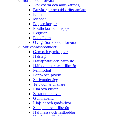
Sortera och förvara
Arkivpärm och arkivkartong
Brevkorgar och tidskriftssamlare
Pärmar
Mappar
Papperskorgar
Plastfickor och mappar
Register
Fotoalbum
Övrigt Sortera och förvara
Skrivbordsprodukter
Gem och gemkoppar
Hålslag
Häftapparat och häftpistol
Häftklammer och tillbehör
Pennfodral
Penn- och prylställ
Skrivunderlägg
Tejp och tejphållare
Lim och klister
Saxar och knivar
Gummiband
Linjaler och gradskivor
Stämplar och tillbehör
Häftmassa och fästkuddar