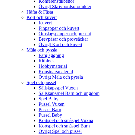
Konferenstillbehör
Övrigt Skrivbordsprodukter
Häfta & Fästa
Kort och kuvert
Kuvert
Finpapper och kuvert
Omslagspapper och present
Brevpåsar och provsäckar
Övrigt Kort och kuvert
Måla och pyssla
Färgläggning
Ritblock
Hobbymaterial
Konstnärsmaterial
Övrigt Måla och pyssla
Spel och pussel
Sällskapsspel Vuxen
Sällskapsspel Barn och ungdom
Spel Baby
Pussel Vuxen
Pussel Barn
Pussel Baby
Kortspel och småspel Vuxna
Kortspel och småspel Barn
Övrigt Spel och pussel