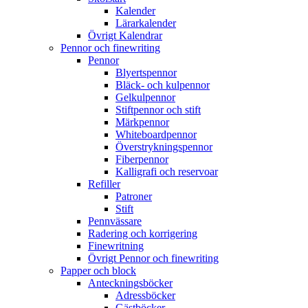
Kalender
Lärarkalender
Övrigt Kalendrar
Pennor och finewriting
Pennor
Blyertspennor
Bläck- och kulpennor
Gelkulpennor
Stiftpennor och stift
Märkpennor
Whiteboardpennor
Överstrykningspennor
Fiberpennor
Kalligrafi och reservoar
Refiller
Patroner
Stift
Pennvässare
Radering och korrigering
Finewritning
Övrigt Pennor och finewriting
Papper och block
Anteckningsböcker
Adressböcker
Gästböcker