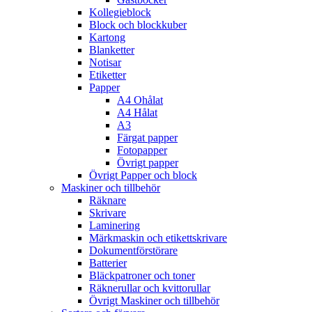
Kollegieblock
Block och blockkuber
Kartong
Blanketter
Notisar
Etiketter
Papper
A4 Ohålat
A4 Hålat
A3
Färgat papper
Fotopapper
Övrigt papper
Övrigt Papper och block
Maskiner och tillbehör
Räknare
Skrivare
Laminering
Märkmaskin och etikettskrivare
Dokumentförstörare
Batterier
Bläckpatroner och toner
Räknerullar och kvittorullar
Övrigt Maskiner och tillbehör