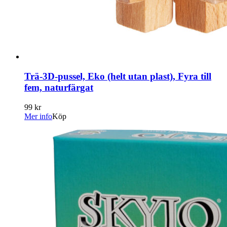
Trä-3D-pussel, Eko (helt utan plast), Fyra till
fem, naturfärgat
99 kr
Mer info
Köp