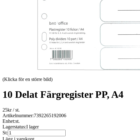
(Klicka för en större bild)
10 Delat Färgregister PP, A4
25
kr
/ st.
Artikelnummer:
7392265192006
Enhet:
st.
Lagerstatus:
I lager
St:
Lägg i varukorg