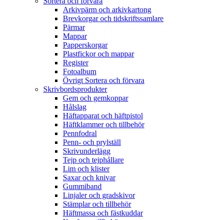
Sortera och förvara
Arkivpärm och arkivkartong
Brevkorgar och tidskriftssamlare
Pärmar
Mappar
Papperskorgar
Plastfickor och mappar
Register
Fotoalbum
Övrigt Sortera och förvara
Skrivbordsprodukter
Gem och gemkoppar
Hålslag
Häftapparat och häftpistol
Häftklammer och tillbehör
Pennfodral
Penn- och prylställ
Skrivunderlägg
Tejp och tejphållare
Lim och klister
Saxar och knivar
Gummiband
Linjaler och gradskivor
Stämplar och tillbehör
Häftmassa och fästkuddar