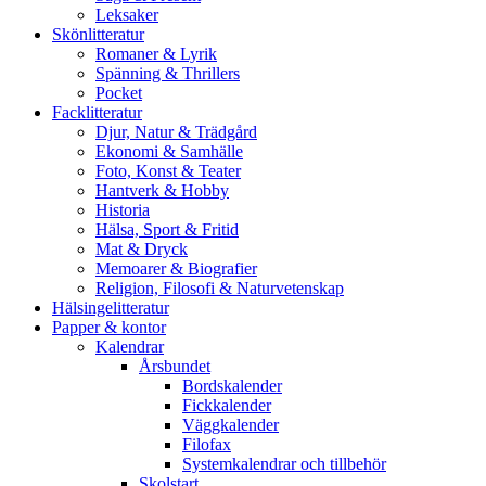
Leksaker
Skönlitteratur
Romaner & Lyrik
Spänning & Thrillers
Pocket
Facklitteratur
Djur, Natur & Trädgård
Ekonomi & Samhälle
Foto, Konst & Teater
Hantverk & Hobby
Historia
Hälsa, Sport & Fritid
Mat & Dryck
Memoarer & Biografier
Religion, Filosofi & Naturvetenskap
Hälsingelitteratur
Papper & kontor
Kalendrar
Årsbundet
Bordskalender
Fickkalender
Väggkalender
Filofax
Systemkalendrar och tillbehör
Skolstart