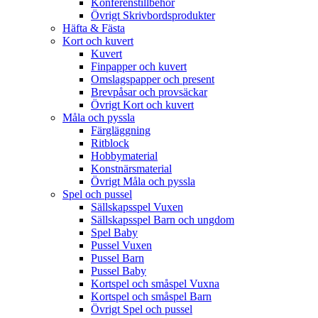
Konferenstillbehör
Övrigt Skrivbordsprodukter
Häfta & Fästa
Kort och kuvert
Kuvert
Finpapper och kuvert
Omslagspapper och present
Brevpåsar och provsäckar
Övrigt Kort och kuvert
Måla och pyssla
Färgläggning
Ritblock
Hobbymaterial
Konstnärsmaterial
Övrigt Måla och pyssla
Spel och pussel
Sällskapsspel Vuxen
Sällskapsspel Barn och ungdom
Spel Baby
Pussel Vuxen
Pussel Barn
Pussel Baby
Kortspel och småspel Vuxna
Kortspel och småspel Barn
Övrigt Spel och pussel