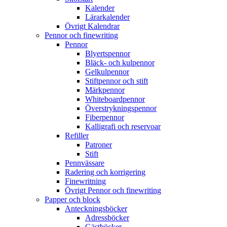
Kalender
Lärarkalender
Övrigt Kalendrar
Pennor och finewriting
Pennor
Blyertspennor
Bläck- och kulpennor
Gelkulpennor
Stiftpennor och stift
Märkpennor
Whiteboardpennor
Överstrykningspennor
Fiberpennor
Kalligrafi och reservoar
Refiller
Patroner
Stift
Pennvässare
Radering och korrigering
Finewritning
Övrigt Pennor och finewriting
Papper och block
Anteckningsböcker
Adressböcker
Gästböcker