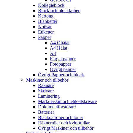
Kollegieblock
Block och blockkuber
Kartong
Blanketter
Notisar
Etiketter
Papper
A4 Ohålat
A4 Hålat
A3
Färgat papper
Fotopapper
Övrigt papper
Övrigt Papper och block
Maskiner och tillbehör
Räknare
Skrivare
Laminering
Märkmaskin och etikettskrivare
Dokumentförstörare
Batterier
Bläckpatroner och toner
Räknerullar och kvittorullar
Övrigt Maskiner och tillbehör