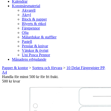
Kalendrar
Konstnärsmaterial
Akvarell
Akryl
Block & papper
Blyerts & ritkol
Färgpennor
Olja
Målardukar & stafflier
Pastell
Penslar & knivar
Vätskor & övrigt
Uni Posca Pennor
Månadens erbjudande
Papper & kontor
>
Sortera och förvara
>
10 Delat Färgregister PP,
A4
Handla för minst 500 kr för fri frakt.
500 kr kvar