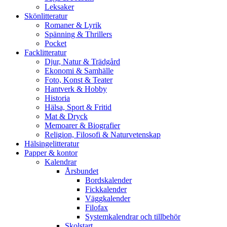
Leksaker
Skönlitteratur
Romaner & Lyrik
Spänning & Thrillers
Pocket
Facklitteratur
Djur, Natur & Trädgård
Ekonomi & Samhälle
Foto, Konst & Teater
Hantverk & Hobby
Historia
Hälsa, Sport & Fritid
Mat & Dryck
Memoarer & Biografier
Religion, Filosofi & Naturvetenskap
Hälsingelitteratur
Papper & kontor
Kalendrar
Årsbundet
Bordskalender
Fickkalender
Väggkalender
Filofax
Systemkalendrar och tillbehör
Skolstart