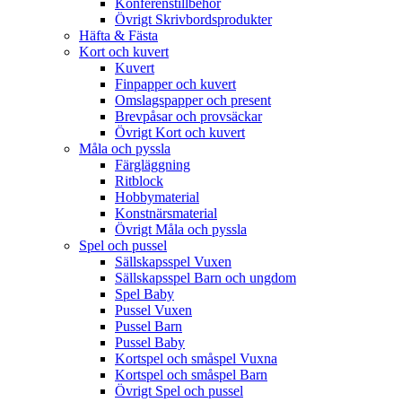
Konferenstillbehör
Övrigt Skrivbordsprodukter
Häfta & Fästa
Kort och kuvert
Kuvert
Finpapper och kuvert
Omslagspapper och present
Brevpåsar och provsäckar
Övrigt Kort och kuvert
Måla och pyssla
Färgläggning
Ritblock
Hobbymaterial
Konstnärsmaterial
Övrigt Måla och pyssla
Spel och pussel
Sällskapsspel Vuxen
Sällskapsspel Barn och ungdom
Spel Baby
Pussel Vuxen
Pussel Barn
Pussel Baby
Kortspel och småspel Vuxna
Kortspel och småspel Barn
Övrigt Spel och pussel