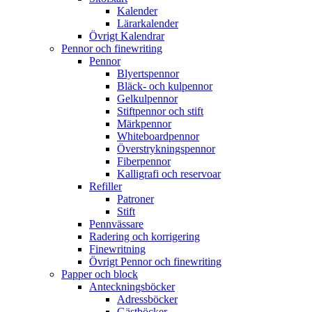
Kalender
Lärarkalender
Övrigt Kalendrar
Pennor och finewriting
Pennor
Blyertspennor
Bläck- och kulpennor
Gelkulpennor
Stiftpennor och stift
Märkpennor
Whiteboardpennor
Överstrykningspennor
Fiberpennor
Kalligrafi och reservoar
Refiller
Patroner
Stift
Pennvässare
Radering och korrigering
Finewritning
Övrigt Pennor och finewriting
Papper och block
Anteckningsböcker
Adressböcker
Gästböcker