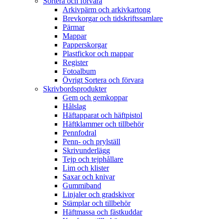
Sortera och förvara
Arkivpärm och arkivkartong
Brevkorgar och tidskriftssamlare
Pärmar
Mappar
Papperskorgar
Plastfickor och mappar
Register
Fotoalbum
Övrigt Sortera och förvara
Skrivbordsprodukter
Gem och gemkoppar
Hålslag
Häftapparat och häftpistol
Häftklammer och tillbehör
Pennfodral
Penn- och prylställ
Skrivunderlägg
Tejp och tejphållare
Lim och klister
Saxar och knivar
Gummiband
Linjaler och gradskivor
Stämplar och tillbehör
Häftmassa och fästkuddar