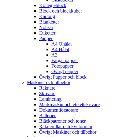
Kollegieblock
Block och blockkuber
Kartong
Blanketter
Notisar
Etiketter
Papper
A4 Ohålat
A4 Hålat
A3
Färgat papper
Fotopapper
Övrigt papper
Övrigt Papper och block
Maskiner och tillbehör
Räknare
Skrivare
Laminering
Märkmaskin och etikettskrivare
Dokumentförstörare
Batterier
Bläckpatroner och toner
Räknerullar och kvittorullar
Övrigt Maskiner och tillbehör