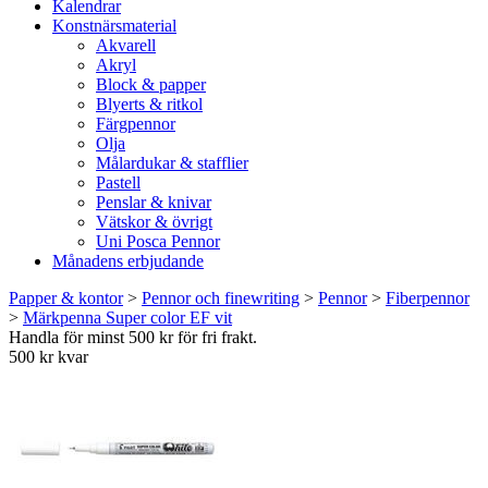
Kalendrar
Konstnärsmaterial
Akvarell
Akryl
Block & papper
Blyerts & ritkol
Färgpennor
Olja
Målardukar & stafflier
Pastell
Penslar & knivar
Vätskor & övrigt
Uni Posca Pennor
Månadens erbjudande
Papper & kontor
>
Pennor och finewriting
>
Pennor
>
Fiberpennor
>
Märkpenna Super color EF vit
Handla för minst 500 kr för fri frakt.
500 kr kvar