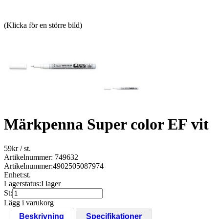
(Klicka för en större bild)
Märkpenna Super color EF vit
59
kr
/ st.
Artikelnummer: 749632
Artikelnummer:
4902505087974
Enhet:
st.
Lagerstatus:
I lager
St:
Lägg i varukorg
Beskrivning
Specifikationer