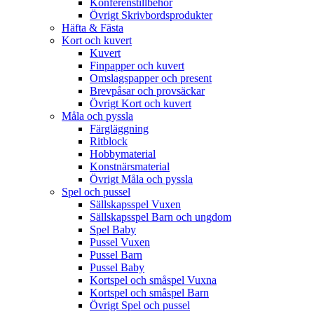
Konferenstillbehör
Övrigt Skrivbordsprodukter
Häfta & Fästa
Kort och kuvert
Kuvert
Finpapper och kuvert
Omslagspapper och present
Brevpåsar och provsäckar
Övrigt Kort och kuvert
Måla och pyssla
Färgläggning
Ritblock
Hobbymaterial
Konstnärsmaterial
Övrigt Måla och pyssla
Spel och pussel
Sällskapsspel Vuxen
Sällskapsspel Barn och ungdom
Spel Baby
Pussel Vuxen
Pussel Barn
Pussel Baby
Kortspel och småspel Vuxna
Kortspel och småspel Barn
Övrigt Spel och pussel