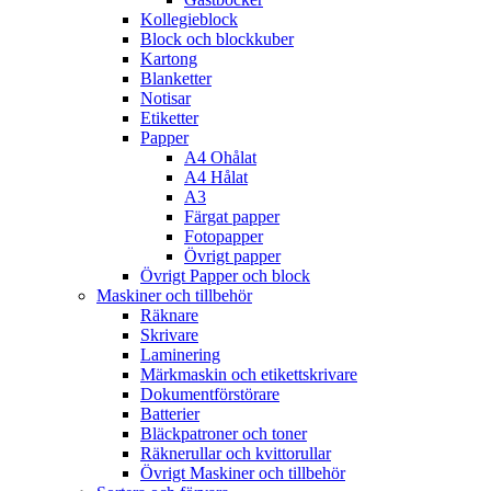
Kollegieblock
Block och blockkuber
Kartong
Blanketter
Notisar
Etiketter
Papper
A4 Ohålat
A4 Hålat
A3
Färgat papper
Fotopapper
Övrigt papper
Övrigt Papper och block
Maskiner och tillbehör
Räknare
Skrivare
Laminering
Märkmaskin och etikettskrivare
Dokumentförstörare
Batterier
Bläckpatroner och toner
Räknerullar och kvittorullar
Övrigt Maskiner och tillbehör