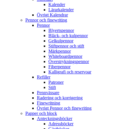
Kalender
Lärarkalender
Övrigt Kalendrar
Pennor och finewriting
Pennor
Blyertspennor
Bläck- och kulpennor
Gelkulpennor
Stiftpennor och stift
Märkpennor
Whiteboardpennor
Överstrykningspennor
Fiberpennor
Kalligrafi och reservoar
Refiller
Patroner
Stift
Pennvässare
Radering och korrigering
Finewritning
Övrigt Pennor och finewriting
Papper och block
Anteckningsböcker
Adressböcker
Gästböcker