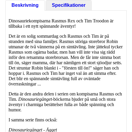
Beskrivning
Specifikationer
Dinosauriekompisarna Rasmus Rex och Tim Troodon är
tillbaka i ett nytt spännande äventyr!
Det är en solig sommardag och Rasmus och Tim är på
stranden med sina familjer. Rasmus störiga storebror Robin
utmanar de två vännerna på en simtävling. Inte jättekul tycker
Rasmus som ogärna badar, men han vill inte visa sig rädd
inför den retsamma storebrorsan. Men de får inte simma bort
till ön, säger mamma, där har nämligen ett stort sjöodjur setts.
Det struntar Robin blankt i - "försten till ön!" säger han och
hoppar i. Rasmus och Tim har inget val än att simma efter.
Det blir en spännande simtävling full av oväntade
överraskningar ...
Detta är den andra delen i serien om kompisarna Rasmus och
Tim.
Dinosauriegänget
-böckerna bjuder på små och stora
äventyr i charmiga berättelser fulla av både spänning och
humor.
I samma serie finns också:
Dinosauriegänget - Ägget