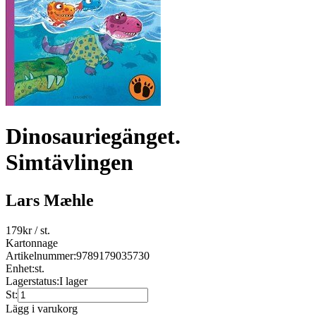
Dinosauriegänget.
Simtävlingen
Lars Mæhle
179
kr
/ st.
Kartonnage
Artikelnummer:
9789179035730
Enhet:
st.
Lagerstatus:
I lager
St:
Lägg i varukorg