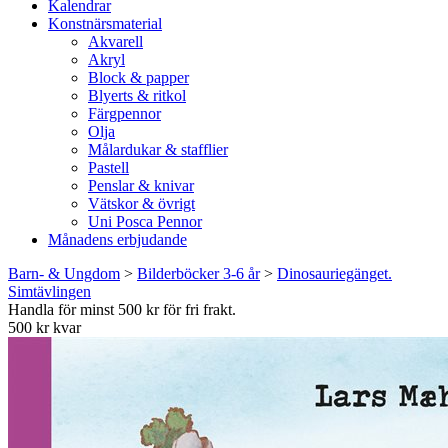
Kalendrar
Konstnärsmaterial
Akvarell
Akryl
Block & papper
Blyerts & ritkol
Färgpennor
Olja
Målardukar & stafflier
Pastell
Penslar & knivar
Vätskor & övrigt
Uni Posca Pennor
Månadens erbjudande
Barn- & Ungdom
>
Bilderböcker 3-6 år
>
Dinosauriegänget.
Simtävlingen
Handla för minst 500 kr för fri frakt.
500 kr kvar