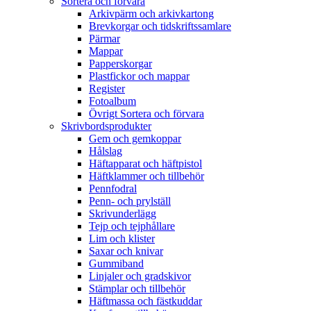
Sortera och förvara
Arkivpärm och arkivkartong
Brevkorgar och tidskriftssamlare
Pärmar
Mappar
Papperskorgar
Plastfickor och mappar
Register
Fotoalbum
Övrigt Sortera och förvara
Skrivbordsprodukter
Gem och gemkoppar
Hålslag
Häftapparat och häftpistol
Häftklammer och tillbehör
Pennfodral
Penn- och prylställ
Skrivunderlägg
Tejp och tejphållare
Lim och klister
Saxar och knivar
Gummiband
Linjaler och gradskivor
Stämplar och tillbehör
Häftmassa och fästkuddar