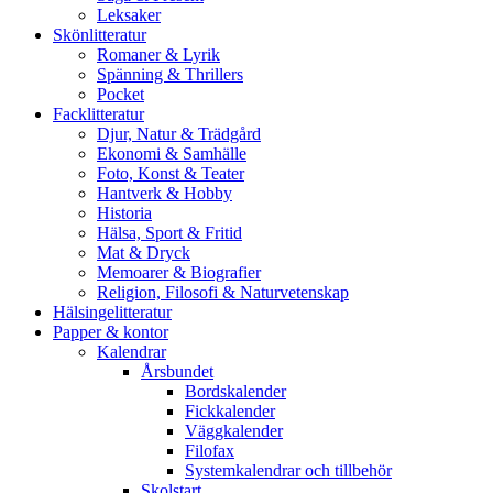
Leksaker
Skönlitteratur
Romaner & Lyrik
Spänning & Thrillers
Pocket
Facklitteratur
Djur, Natur & Trädgård
Ekonomi & Samhälle
Foto, Konst & Teater
Hantverk & Hobby
Historia
Hälsa, Sport & Fritid
Mat & Dryck
Memoarer & Biografier
Religion, Filosofi & Naturvetenskap
Hälsingelitteratur
Papper & kontor
Kalendrar
Årsbundet
Bordskalender
Fickkalender
Väggkalender
Filofax
Systemkalendrar och tillbehör
Skolstart